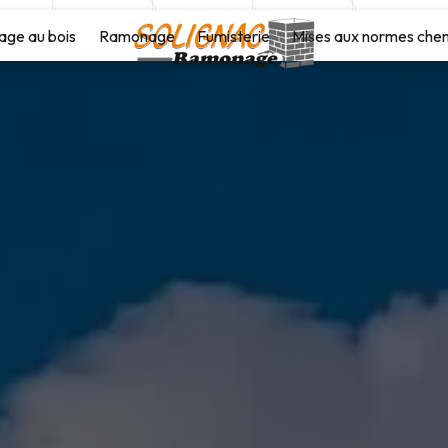
age au bois
Ramonage
Fumisterie
Mises aux normes che