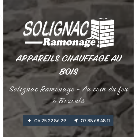
APPAREILS CHAUFFAGE AU
BOIS
Solignac Ramonage - Au coin du feu
à Bozouls
06 25 22 86 29
07 88 68 48 11