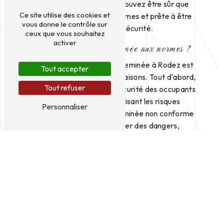
Solignac Ramonage, vous pouvez être sûr que
Ce site utilise des cookies et
votre cheminée sera aux normes et prête à être
vous donne le contrôle sur
utilisée en toute sécurité.
ceux que vous souhaitez
activer
Pourquoi mettre sa cheminée aux normes ?
La mise aux normes d'une cheminée à Rodez est
Tout accepter
indispensable pour plusieurs raisons. Tout d'abord,
Tout refuser
cela permet de garantir la sécurité des occupants
de votre domicile en réduisant les risques
Personnaliser
d'incendie. En effet, une cheminée non conforme
aux normes peut présenter des dangers,
notamment en termes d'évacuation des fumées.
En outre, une cheminée aux normes est plus
efficace sur le plan énergétique. En veillant à ce
que votre installation soit conforme, vous pouvez
bénéficier d'une meilleure combustion du bois et
ainsi réduire votre consommation énergétique.