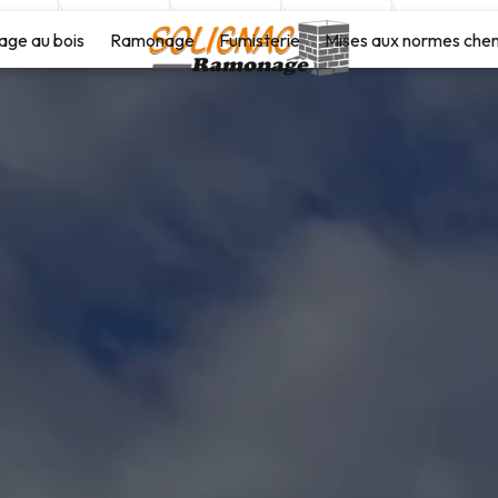
age au bois
Ramonage
Fumisterie
Mises aux normes che