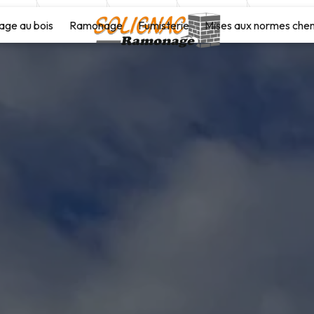
age au bois
Ramonage
Fumisterie
Mises aux normes che