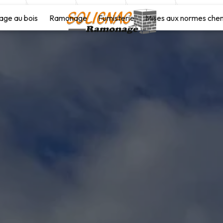
age au bois
Ramonage
Fumisterie
Mises aux normes che