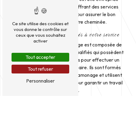
experte dans ce domaine, offrant des services
fiables et professionnels pour assurer le bon
fonctionnement de votre cheminée.
Ce site utilise des cookies et
vous donne le contrôle sur
Des professionnels qualifiés à votre service
ceux que vous souhaitez
activer
L'équipe de Solignac Ramonage est composée de
ramoneurs expérimentés et qualifiés qui possèdent
Tout accepter
les compétences nécessaires pour effectuer un
ramonage efficace et sécuritaire. Ils sont formés
Tout refuser
aux dernières techniques de ramonage et utilisent
Personnaliser
des équipements de pointe pour garantir un travail
de qualité.
Un service personnalisé et adapté à vos
besoins
Chez Solignac Ramonage, nous comprenons que
chaque cheminée est unique et nécessite un
traitement spécifique. C'est pourquoi nous