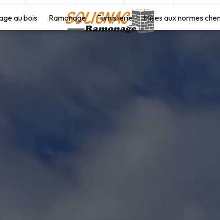
age au bois
Ramonage
Fumisterie
Mises aux normes che