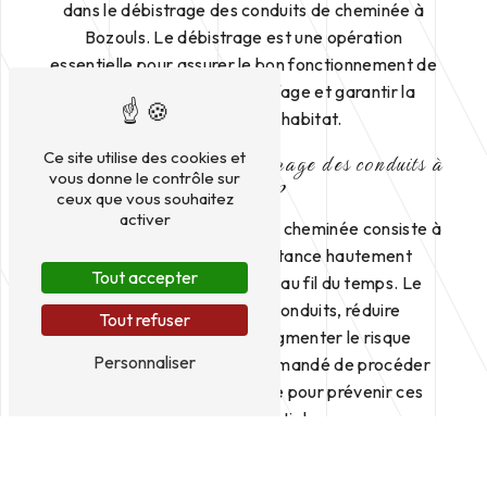
dans le débistrage des conduits de cheminée à
Bozouls. Le débistrage est une opération
essentielle pour assurer le bon fonctionnement de
votre installation de chauffage et garantir la
sécurité de votre habitat.
Ce site utilise des cookies et
Pourquoi réaliser un débistrage des conduits à
vous donne le contrôle sur
Bozouls ?
ceux que vous souhaitez
activer
Le débistrage des conduits de cheminée consiste à
éliminer le bistre, une substance hautement
Tout accepter
inflammable qui s'accumule au fil du temps. Le
bistre peut obstruer les conduits, réduire
Tout refuser
l'efficacité du tirage et augmenter le risque
Personnaliser
d'incendie. Il est donc recommandé de procéder
régulièrement au débistrage pour prévenir ces
dangers potentiels.
Les avantages du débistrage avec Solignac