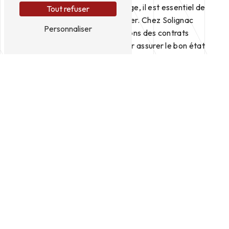
de votre système de chauffage, il est essentiel de
Tout refuser
réaliser un entretien régulier. Chez Solignac
Personnaliser
Ramonage, nous proposons des contrats
d'entretien personnalisés pour assurer le bon état
de votre installation et prévenir les éventuelles
pannes.
Dépannage rapide et efficace
En cas de panne ou de dysfonctionnement de votre
chauffage, nos chauffagistes interviennent
rapidement pour diagnostiquer le problème et
effectuer les réparations nécessaires. Nous
disposons des outils et des compétences
nécessaires pour résoudre tout type de panne et
vous garantir un confort thermique optimal.
Des services de qualité à Bozouls
Solignac Ramonage est votre partenaire de