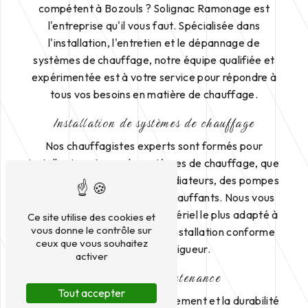
compétent à Bozouls ? Solignac Ramonage est
l'entreprise qu'il vous faut. Spécialisée dans
l'installation, l'entretien et le dépannage de
systèmes de chauffage, notre équipe qualifiée et
expérimentée est à votre service pour répondre à
tous vos besoins en matière de chauffage.
Installation de systèmes de chauffage
Nos chauffagistes experts sont formés pour
installer tous types de systèmes de chauffage, que
ce soit des chaudières, des radiateurs, des pompes
à chaleur ou des planchers chauffants. Nous vous
conseillons sur le choix du matériel le plus adapté à
Ce site utilise des cookies et
vous donne le contrôle sur
vos besoins et assurons une installation conforme
ceux que vous souhaitez
aux normes en vigueur.
activer
Entretien et maintenance
Tout accepter
Pour garantir le bon fonctionnement et la durabilité