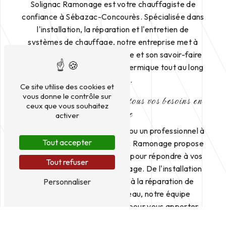
Solignac Ramonage est votre chauffagiste de
confiance à Sébazac-Concourès. Spécialisée dans
l'installation, la réparation et l'entretien de
systèmes de chauffage, notre entreprise met à
votre disposition son expertise et son savoir-faire
pour garantir votre confort thermique tout au long
de l'année.
Ce site utilise des cookies et
vous donne le contrôle sur
Des services complets pour tous vos besoins en
ceux que vous souhaitez
chauffage
activer
Que vous soyez un particulier ou un professionnel à
Tout accepter
Sébazac-Concourès, Solignac Ramonage propose
une large gamme de services pour répondre à vos
Tout refuser
besoins en matière de chauffage. De l'installation
de chaudières et de poêles à la réparation de
Personnaliser
radiateurs et de chauffe-eau, notre équipe
qualifiée est à votre écoute pour vous apporter
des solutions sur mesure et adaptées à votre