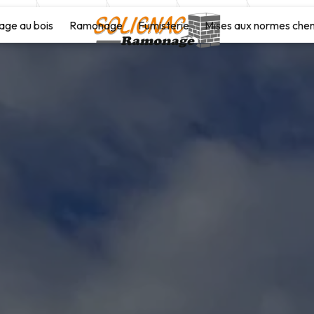
age au bois
Ramonage
Fumisterie
Mises aux normes che