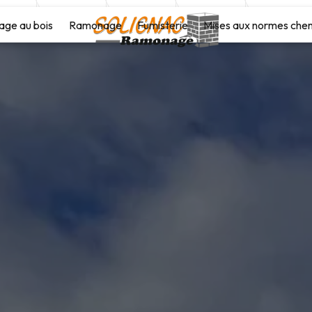
age au bois
Ramonage
Fumisterie
Mises aux normes che