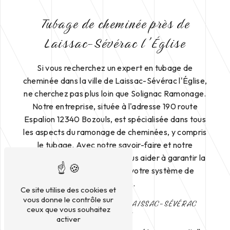
Tubage de cheminée près de
Laissac-Sévérac l'Église
Si vous recherchez un expert en tubage de
cheminée dans la ville de Laissac-Sévérac l'Église,
ne cherchez pas plus loin que Solignac Ramonage.
Notre entreprise, située à l'adresse 190 route
Espalion 12340 Bozouls, est spécialisée dans tous
les aspects du ramonage de cheminées, y compris
le tubage. Avec notre savoir-faire et notre
expérience, nous pouvons vous aider à garantir la
sécurité et l'efficacité de votre système de
chauffage.
Ce site utilise des cookies et
vous donne le contrôle sur
TUBAGE DE CHEMINÉE À LAISSAC-SÉVÉRAC
ceux que vous souhaitez
L'ÉGLISE
activer