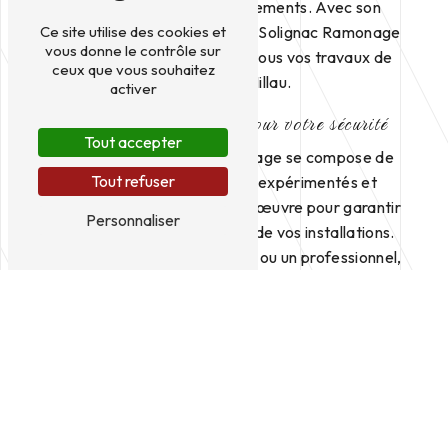
fonctionnement des équipements. Avec son
Ce site utilise des cookies et
expertise et son savoir-faire, Solignac Ramonage
vous donne le contrôle sur
est le partenaire idéal pour tous vos travaux de
ceux que vous souhaitez
ramonage à Millau.
activer
Des services de qualité pour votre sécurité
Tout accepter
L'équipe de Solignac Ramonage se compose de
Tout refuser
ramoneurs professionnels expérimentés et
certifiés, qui mettent tout en œuvre pour garantir
Personnaliser
la propreté et la conformité de vos installations.
Que vous soyez un particulier ou un professionnel,
Solignac Ramonage intervient avec rigueur et
professionnalisme pour répondre à tous vos besoins
de ramonage à Millau.
Un savoir-faire reconnu dans le secteur du
ramonage
Faire appel à un ramoneur professionnel comme